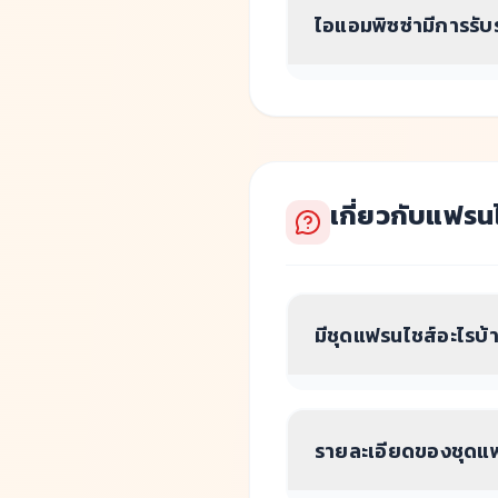
ไอแอมพิซซ่ามีการรั
เกี่ยวกับแฟรน
มีชุดแฟรนไชส์อะไรบ้
รายละเอียดของชุดแฟ